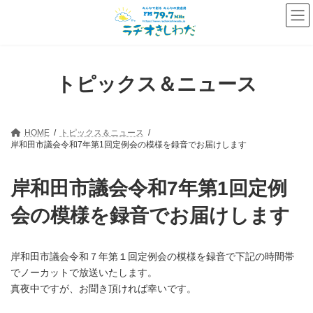
コ
ナ
ン
ビ
テ
ゲ
ン
ー
ツ
シ
へ
ョ
トピックス＆ニュース
ス
ン
キ
に
ッ
移
プ
動
HOME
トピックス＆ニュース
岸和田市議会令和7年第1回定例会の模様を録音でお届けします
岸和田市議会令和7年第1回定例
会の模様を録音でお届けします
岸和田市議会令和７年第１回定例会の模様を録音で下記の時間帯
でノーカットで放送いたします。
真夜中ですが、お聞き頂ければ幸いです。