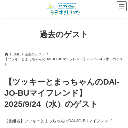
コ
ナ
ン
ビ
テ
ゲ
ン
ー
ツ
シ
へ
ョ
過去のゲスト
ス
ン
キ
に
ッ
移
プ
動
HOME
過去のゲスト
【ツッキーとまっちゃんのDAI-JO-BUマイフレンド】2025/9/24（水）のゲス
ト
【ツッキーとまっちゃんのDAI-
JO-BUマイフレンド】
2025/9/24（水）のゲスト
【番組名】ツッキーとまっちゃんのDAI-JO-BUマイフレンド