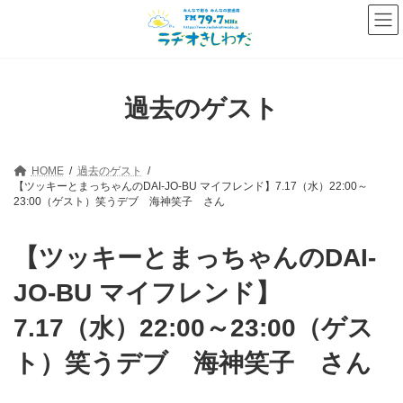
コ
ナ
ン
ビ
テ
ゲ
ン
ー
ツ
シ
へ
ョ
過去のゲスト
ス
ン
キ
に
ッ
移
プ
動
HOME
過去のゲスト
【ツッキーとまっちゃんのDAI-JO-BU マイフレンド】7.17（水）22:00～
23:00（ゲスト）笑うデブ 海神笑子 さん
【ツッキーとまっちゃんのDAI-
JO-BU マイフレンド】
7.17（水）22:00～23:00（ゲス
ト）笑うデブ 海神笑子 さん