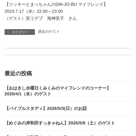
【ツッキーとまっちゃんのDAI-JO-BU マイフレンド】
2024.7.17（水）22:00～23:00
（ゲスト）笑うデブ 海神笑子 さん
過去のゲスト
カテゴリー
【ポケティの金6アニ活放送部】7.19（金）18:00～19:00（ゲスト）レトロSongチックナシンガー すずかさん
【おしゃべりカフェ Sparkling Smile】7.16（火）16:00～18:00/16時台:今週の占い KIYOMIさん（ゲスト）打楽器奏者 阿部智子さん ことばあつめのあつこトバさん/17時台いずみ美酒めぐり
最近の投稿
【おはきし水曜日くみくみのマイフレンドのコーナー】
2026/4/1（水）のゲスト
【バイブルスタディ】2026/5/3(日）のお話
【めぐみの岸和田すっきゃねん】2026/5/9（土）のゲスト