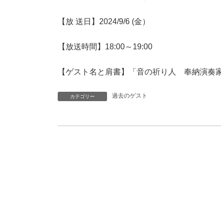
【放 送日】2024/9/6 (金）
【放送時間】18:00～19:00
【ゲスト名と肩書】「音の祈り人 奉納演奏家」Flo
過去のゲスト
カテゴリー
【ツッキーとまっちゃんのDAI-JO-BUマイフレンド】2024/9/04（水）のゲスト