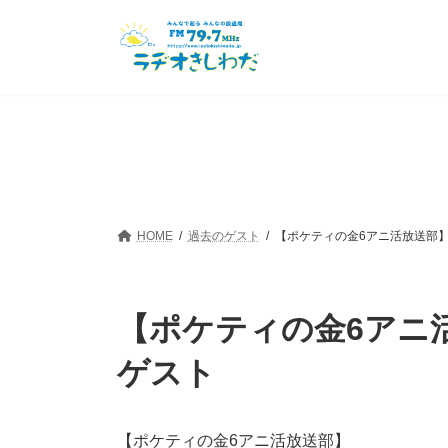
コ
ナ
ン
ビ
テ
ゲ
ン
ー
ツ
シ
へ
ョ
ス
ン
キ
に
ッ
移
プ
動
HOME
過去のゲスト
【ポケティの金6アニ活放送部】2
【ポケティの金6アニ活放
ゲスト
【ポケティの金6アニ活放送部】