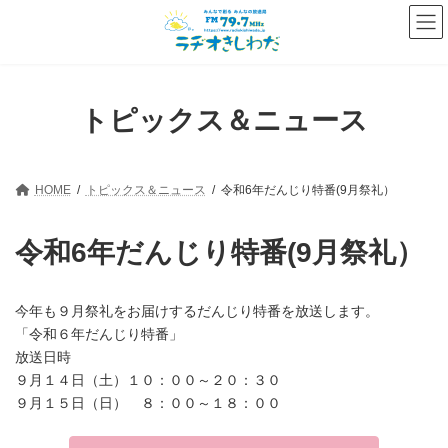
コ
ナ
ン
ビ
テ
ゲ
ン
ー
ツ
シ
へ
ョ
トピックス＆ニュース
ス
ン
キ
に
ッ
移
プ
動
HOME
トピックス＆ニュース
令和6年だんじり特番(9月祭礼）
令和6年だんじり特番(9月祭礼）
今年も９月祭礼をお届けするだんじり特番を放送します。
「令和６年だんじり特番」
放送日時
９月１４日（土）１０：００～２０：３０
９月１５日（日） ８：００～１８：００