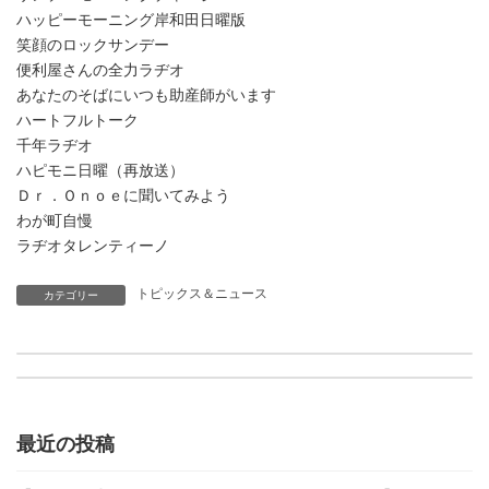
ハッピーモーニング岸和田日曜版
笑顔のロックサンデー
便利屋さんの全力ラヂオ
あなたのそばにいつも助産師がいます
ハートフルトーク
千年ラヂオ
ハピモニ日曜（再放送）
Ｄｒ．Ｏｎｏｅに聞いてみよう
わが町自慢
ラヂオタレンティーノ
トピックス＆ニュース
カテゴリー
ラヂオきしわだレンガ通りまつり2024
【YuiのホッとTime Monday】2024/11/4（月）のゲスト
最近の投稿