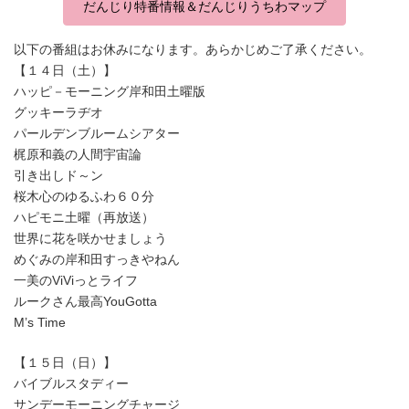
だんじり特番情報＆だんじりうちわマップ
以下の番組はお休みになります。あらかじめご了承ください。
【１４日（土）】
ハッピ－モーニング岸和田土曜版
グッキーラヂオ
パールデンブルームシアター
梶原和義の人間宇宙論
引き出しド～ン
桜木心のゆるふわ６０分
ハピモニ土曜（再放送）
世界に花を咲かせましょう
めぐみの岸和田すっきやねん
一美のViViっとライフ
ルークさん最高YouGotta
M’s Time
【１５日（日）】
バイブルスタディー
サンデーモーニングチャージ